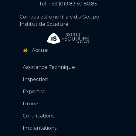
Tel: +33 (0)9.83.50.80.85
Corrosia est une filiale du Goupe
Institut de Soudure
Accueil
Assistance Technique
Inspection
Expertise
DEMANDE D'INFORMATION
Drone
Certifications
Implantations