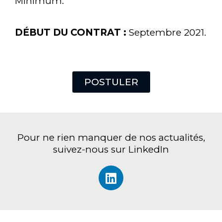
Minimum.
DÉBUT DU CONTRAT :
Septembre 2021.
Email
Message
POSTULER
CV
Pour ne rien manquer de nos actualités,
suivez-nous sur LinkedIn
Lettre de motivation
Envoyer