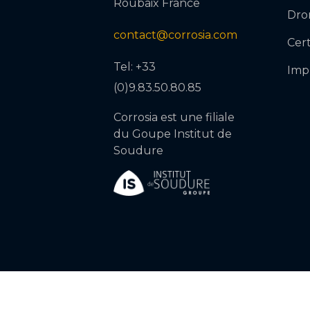
Roubaix France
Dro
contact@corrosia.com
Cert
Tel: +33
Imp
(0)9.83.50.80.85
Corrosia est une filiale
du Goupe Institut de
Soudure