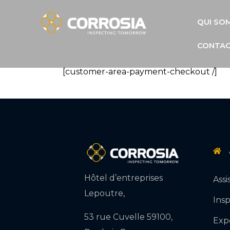
QUI SO
CONTA
[customer-area-payment-checkout /]
Hôtel d’entreprises
Ass
Lepoutre,
Ins
53 rue Cuvelle 59100,
Exp