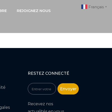
Français
▼
BRE
REJOIGNEZ NOUS
RESTEZ CONNECTÉ
ité
Envoyer
Recevez nos
gales
actualités en vous