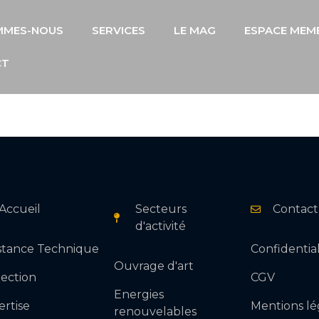
MMES-NOUS
SERVICES
LE MAG
ESPACE MEM
CT
DEMANDE D'INFORMATION
Accueil
Secteurs
Contact
d'activité
istance Technique
Confidential
Ouvrage d'art
pection
CGV
Energies
ertise
Mentions lé
renouvelables