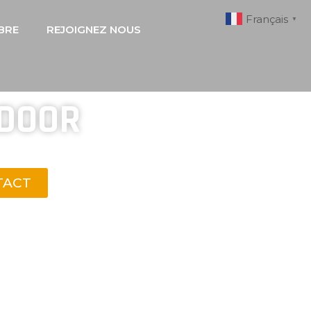
Français
▼
BRE
REJOIGNEZ NOUS
NDOOR
 CONFINÉS
TACT