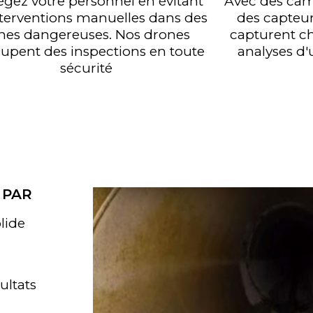
égez votre personnel en évitant
Avec des cam
nterventions manuelles dans des
des capteur
nes dangereuses. Nos drones
capturent ch
cupent des inspections en toute
analyses d'
sécurité
 PAR
lide
ultats