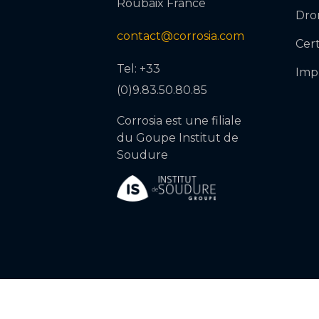
Roubaix France
Dro
contact@corrosia.com
Cert
Tel: +33
Imp
(0)9.83.50.80.85
Corrosia est une filiale
du Goupe Institut de
Soudure