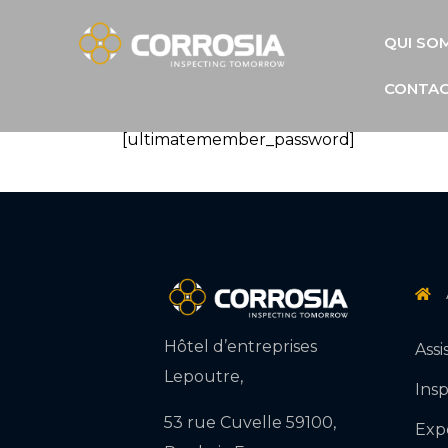
QUI SO
CONTA
[ultimatemember_password]
Hôtel d’entreprises
Ass
Lepoutre,
Ins
53 rue Cuvelle 59100,
Exp