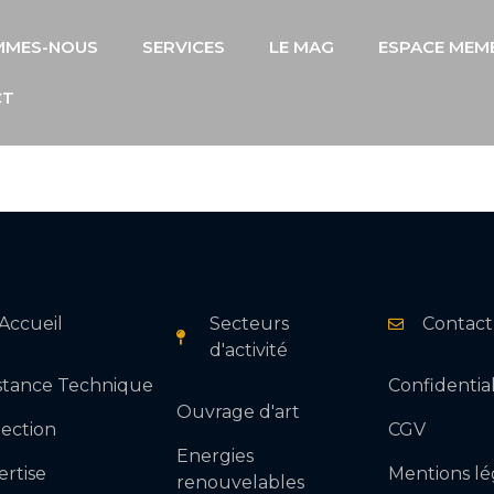
MMES-NOUS
SERVICES
LE MAG
ESPACE MEM
CT
DEMANDE D'INFORMATION
Accueil
Secteurs
Contact
d'activité
istance Technique
Confidential
Ouvrage d'art
pection
CGV
Energies
ertise
Mentions lé
renouvelables