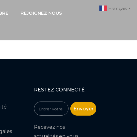
Français
▼
BRE
REJOIGNEZ NOUS
RESTEZ CONNECTÉ
ité
Envoyer
Recevez nos
gales
actualités en vous