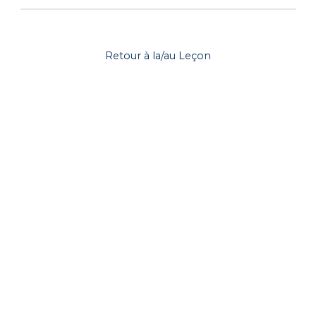
Retour à la/au Leçon
Retour à la/au Leçon
Envoyer
Retour à la/au Leçon