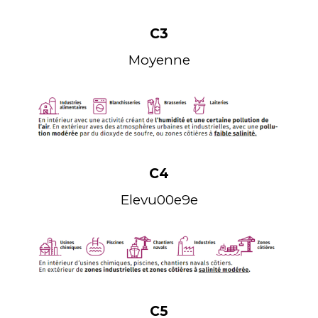
Principes généraux de la corrosion
Classes de corrosivité
C3
Moyenne
C4
Elevu00e9e
Retour à la/au Leçon
Envoyer
C5