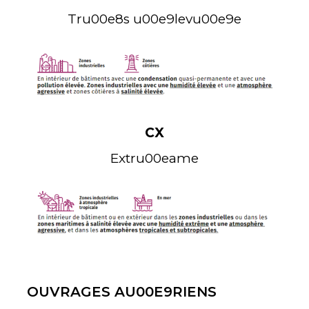
Tru00e8s u00e9levu00e9e
Retour à la/au Leçon
CX
Extru00eame
OUVRAGES AU00E9RIENS