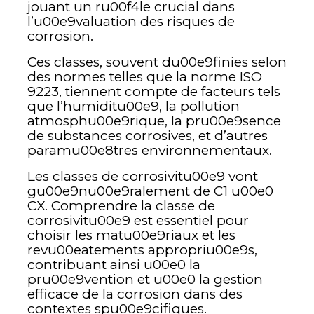
jouant un ru00f4le crucial dans
l’u00e9valuation des risques de
corrosion.
Ces classes, souvent du00e9finies selon
des normes telles que la norme ISO
9223, tiennent compte de facteurs tels
que l’humiditu00e9, la pollution
atmosphu00e9rique, la pru00e9sence
de substances corrosives, et d’autres
paramu00e8tres environnementaux.
Les classes de corrosivitu00e9 vont
gu00e9nu00e9ralement de C1 u00e0
CX. Comprendre la classe de
corrosivitu00e9 est essentiel pour
choisir les matu00e9riaux et les
revu00eatements appropriu00e9s,
contribuant ainsi u00e0 la
pru00e9vention et u00e0 la gestion
efficace de la corrosion dans des
contextes spu00e9cifiques.